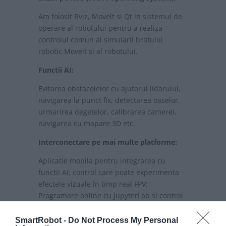
Am folosit Rviz, Movelt si Qt in sistemul de
operare al robotului pentru a realiza
controlul comun al simularii bratului
robotic Movelt si al robotului.
Functii AI:
Evitarea obstacolelor cu ajutorul lidarului,
navigarea la punct fix, detectarea oaselor,
urmarirea degetelor, calibrarea camerei,
navigarea cu mapare 3D etc.
Interconectare pe mai multe platforme:
Aplicatie mobila pentru integrarea cu
functii AI; control care poate experimenta
efectele vizuale în timp real FPV;
Programare online cu JupyterLab si control
al sistemului de operare al robotului.
SmartRobot -
Do Not Process My Personal
Cursuri detaliate cu predare video: