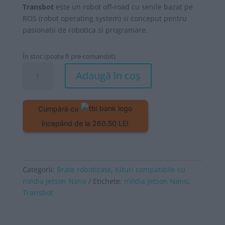
a
este:
Transbot
este un robot off-road cu senile bazat pe
fost:
7.990 lei.
ROS (robot operating system) si conceput pentru
9.787 lei.
pasionatii de robotica si programare.
În stoc (poate fi pre-comandat)
Cantitate
Adaugă în coș
Transbot
cu
Nvidia
Cumpără cu
Jetson
începând de la 260.50 LEI
NANO
4GB
Subkit,
Lidar,
Categorii:
Brate robotizate
,
Kituri compatibile cu
camera
nVidia Jetson Nano
Etichete:
nVidia Jetson Nano
,
HD
Transbot
si
camera
de