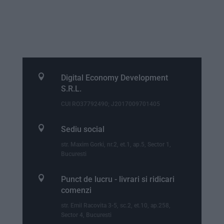

Digital Economy Development
S.R.L.
CUI RO37792490; J2017009701405

Sediu social
str. Maxim Gorki, nr.2, et.1, ap.5, Sector 1,
Bucuresti

Punct de lucru - livrari si ridicari
comenzi
str. Emil Racovita 3-5, sc.2, et.10, ap.258,
Sector 4, Bucuresti