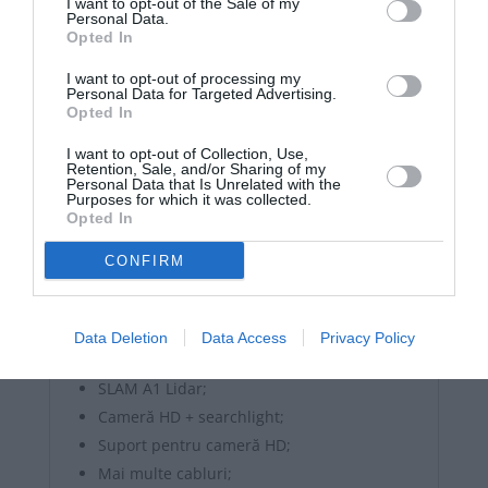
I want to opt-out of the Sale of my
Cravată de cablu;
Personal Data.
Opted In
Şurubelniţă;
Hârtie cod mecanic și tablă de verificare;
I want to opt-out of processing my
Personal Data for Targeted Advertising.
Cititor de carduri;
Opted In
Manualul Transbot;
I want to opt-out of Collection, Use,
Pachet piese;
Retention, Sale, and/or Sharing of my
Personal Data that Is Unrelated with the
Ecran de 7 inch;
Purposes for which it was collected.
Suport fix pentru ecran de 7 inch;
Opted In
Suport ecran de 7 inch;
CONFIRM
Acumulator;
Carcasa bateriei;
Cutie de ambalare + burete anti-
Data Deletion
Data Access
Privacy Policy
coliziune;
SLAM A1 Lidar;
Cameră HD + searchlight;
Suport pentru cameră HD;
Mai multe cabluri;