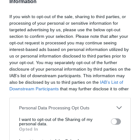
Information
Oferim 64 de tutoriale video si documente
If you wish to opt-out of the sale, sharing to third parties, or
detaliate. Indiferent daca esti incepator sau
processing of your personal or sensitive information for
un experimentat in ROS, poti folosi cu
targeted advertising by us, please use the below opt-out
usurinta acest robot.
section to confirm your selection. Please note that after your
opt-out request is processed you may continue seeing
Pachetul contine:
interest-based ads based on personal information utilized by
Placa de baza nVidia Jetson Nano 4GB
us or personal information disclosed to third parties prior to
your opt-out. You may separately opt-out of the further
Subkit;
disclosure of your personal information by third parties on the
Carcasa aluminiu;
IAB’s list of downstream participants. This information may
Lidar cu placa de fixare;
also be disclosed by us to third parties on the
IAB’s List of
Kit de accesorii Jetson Nano;
Downstream Participants
that may further disclose it to other
third parties.
Placa de expansiune;
USB wireless handle;
Personal Data Processing Opt Outs
Maner suport pentru telefon mobil;
I want to opt-out of the Sharing of my
Încărcător;
personal data.
Mai multe cabluri;
Opted In
cablu de date micro USB;