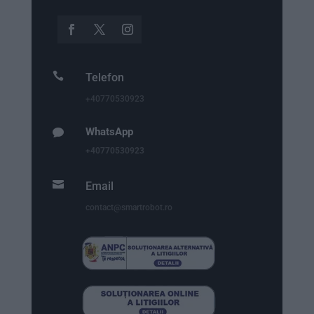

Telefon
+40770530923
WhatsApp

+40770530923

Email
contact@smartrobot.ro