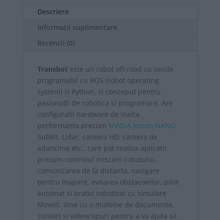
adancime
Descriere
Informații suplimentare
Recenzii (0)
Transbot
este un robot off-road cu senile
programabil cu ROS (robot operating
system) si Python, si conceput pentru
pasionatii de robotica si programare. Are
configuratii hardware de inalta
performanta precum
NVIDIA Jetson NANO
Subkit, Lidar, camera HD, camera de
adancime etc., care pot realiza aplicatii
precum controlul miscarii robotului,
comunicarea de la distanta, navigare
pentru mapare, evitarea obstacolelor, pilot
automat si bratul robotizat cu simulare
MoveIt. Vine cu o multime de documente,
cursuri si videoclipuri pentru a va ajuta sa