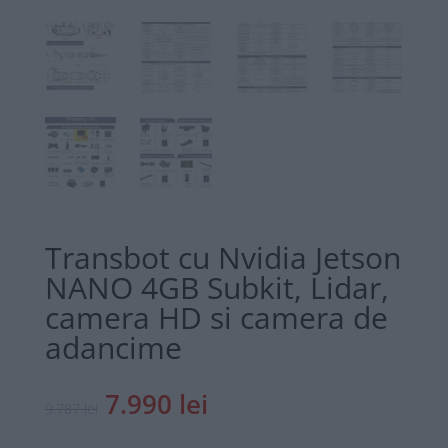
Transbot cu Nvidia Jetson
NANO 4GB Subkit, Lidar,
camera HD si camera de
adancime
Prețul
Prețul
7.990
lei
9.787
lei
inițial
curent