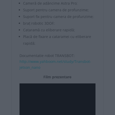
Cameră de adâncime Astra Pro;
Suport pentru camera de profunzime;
Suport fix pentru camera de profunzime;
braț robotic 3DOF;
Cataramă cu eliberare rapidă;
Placă de fixare a cataramei cu eliberare
rapidă;
Documentatie robot TRANSBOT:
http://www.yahboom.net/study/Transbot-
jetson_nano
Film prezentare