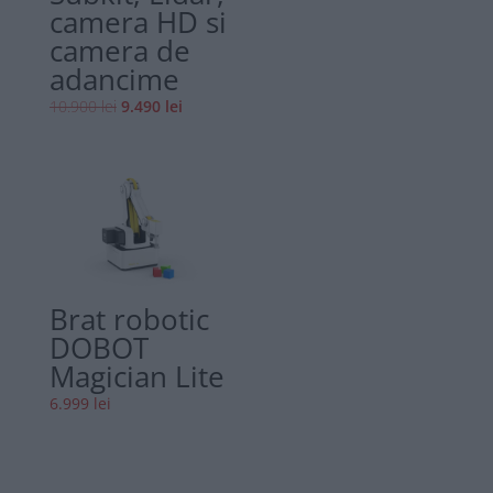
camera HD si
camera de
adancime
Prețul
Prețul
10.900
lei
9.490
lei
inițial
curent
a
este:
fost:
9.490 lei.
10.900 lei.
Brat robotic
DOBOT
Magician Lite
6.999
lei