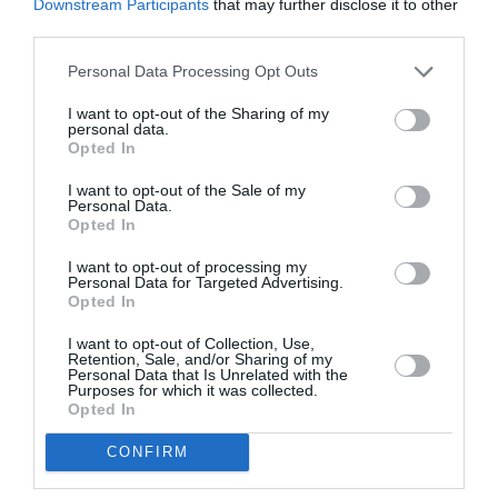
Downstream Participants
that may further disclose it to other
Dreptul de opozitie – va puteti opune prelucrarii, din
third parties.
motive legate de situatia particulara in care va aflati.
Personal Data Processing Opt Outs
Dreptul la portabilitatea datelor – puteti primi, in
anumite conditii, datele personale pe care le-ati
I want to opt-out of the Sharing of my
personal data.
furnizat sau puteti solicita ca respectivele date sa fie
Opted In
transmise altui operator.
I want to opt-out of the Sale of my
Dreptul de a formula plangere – puteti formula
Personal Data.
plangere in fata Autoritatii Nationale de
Opted In
Supraveghere a Prelucrarii Datelor cu Caracter
I want to opt-out of processing my
Personal.
Personal Data for Targeted Advertising.
Opted In
Dreptul de a va retrage consimtamantul – in cazul in
care prelucrarea se face pe consimtamantul dvs., va
I want to opt-out of Collection, Use,
Retention, Sale, and/or Sharing of my
puteti retrage consimtamantul oricand. Retragerea
Personal Data that Is Unrelated with the
Purposes for which it was collected.
consimtamantului va avea efecte doar pentru viitor,
Opted In
prelucrarea efectuata anterior retragerii rămanand
valabila.
CONFIRM
Dreptul de a nu fi supus unei decizii automate,