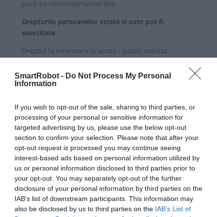
parti cu consimtamantul dvs..
Drepturile persoanelor vizate si cum pot fi
exercitate
Dreptul la informare si acces – puteti solicita
informatii privind activitatile de prelucrare a datelor
personale.
SmartRobot -
Do Not Process My Personal
Information
Dreptul la rectificare – puteti rectifica datele
personale inexacte sau le puteti completa in orice
If you wish to opt-out of the sale, sharing to third parties, or
moment.
processing of your personal or sensitive information for
targeted advertising by us, please use the below opt-out
Dreptul la stergerea datelor – puteti cere stergerea
section to confirm your selection. Please note that after your
datelor, in cazul in care prelucrarea acestora nu a
opt-out request is processed you may continue seeing
fost legala sau in alte cazuri prevazute de lege.
interest-based ads based on personal information utilized by
us or personal information disclosed to third parties prior to
Dreptul la restrictionarea prelucrarii – puteti solicita
your opt-out. You may separately opt-out of the further
restricționarea prelucrarii in cazul in care contestati
disclosure of your personal information by third parties on the
exactitatea datelor, precum si in alte cazuri
IAB’s list of downstream participants. This information may
prevazute de lege.
also be disclosed by us to third parties on the
IAB’s List of