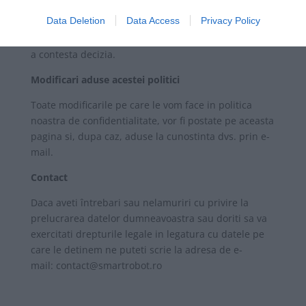
inclusiv crearea de profiluri – puteti cere si obtine
Data Deletion
Data Access
Privacy Policy
interventia umana cu privire la respectiva
prelucrare, de a va exprima punctul de vedere si de
a contesta decizia.
Modificari aduse acestei politici
Toate modificarile pe care le vom face in politica
noastra de confidentialitate, vor fi postate pe aceasta
pagina si, dupa caz, aduse la cunostinta dvs. prin e-
mail.
Contact
Daca aveti întrebari sau nelamuriri cu privire la
prelucrarea datelor dumneavoastra sau doriti sa va
exercitati drepturile legale in legatura cu datele pe
care le detinem ne puteti scrie la adresa de e-
mail:
contact@smartrobot.ro