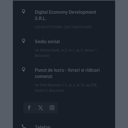

Digital Economy Development
S.R.L.
CUI RO37792490; J2017009701405

Sediu social
str. Maxim Gorki, nr.2, et.1, ap.5, Sector 1,
Bucuresti

Punct de lucru - livrari si ridicari
comenzi
str. Emil Racovita 3-5, sc.2, et.10, ap.258,
Sector 4, Bucuresti

Telefon