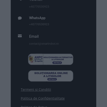
+40770530923
WhatsApp

+40770530923

Email
contact@smartrobot.ro
Termeni si Conditii
Politica de Confidentialitate