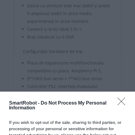
Șasiul cu ventuze este mai stabil și poate
fi amplasat stabil în orice mediu
experimental în orice moment.
Cameră și braț robot 2 în 1.
Braț robotizat cu 6 DOF.
Configurație hardware de top
Placa de expansiune multifunctionala,
compatibila cu placa Raspberry Pi 5.
5*15KG bus servo + 1*6KG bus servo.
Controller PS2, interfața modulului
WiFi/Bluetooth, portul I2C.
SmartRobot -
Do Not Process My Personal
Information
Funcție AI fantastică
Poate fi controlat prin aplicatie
If you wish to opt-out of the sale, sharing to third parties, or
Android/iOS, computer PC, Controller
processing of your personal or sensitive information for
targeted advertising by us, please use the below opt-out