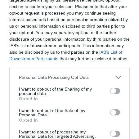
PS2, telecomandă, programare online cu
section to confirm your selection. Please note that after your
Jupyter Lab.
opt-out request is processed you may continue seeing
Poate studia și stoca grupuri de acțiuni
interest-based ads based on personal information utilized by
fixe personalizate.
us or personal information disclosed to third parties prior to
your opt-out. You may separately opt-out of the further
Control simultan a 2 brațe robotice.
disclosure of your personal information by third parties on the
Recunoașterea gesturilor, interacțiunea
IAB’s list of downstream participants. This information may
culorilor, poziționarea vizuală, sortarea
also be disclosed by us to third parties on the
IAB’s List of
gunoiului, jocul de captură, urmărirea
Downstream Participants
that may further disclose it to other
feței și stiva de blocuri și alte jocuri de
third parties.
viziune AI.
Personal Data Processing Opt Outs
Pachetul contine:
I want to opt-out of the Sharing of my
personal data.
Opted In
1x Placa de baza Raspberry Pi 5B 4GB;
1x MAP;
I want to opt-out of the Sale of my
Personal Data.
1x USB handle;
Opted In
1x Power adapter;
I want to opt-out of processing my
1x Robot arm expansion board;
Personal Data for Targeted Advertising.