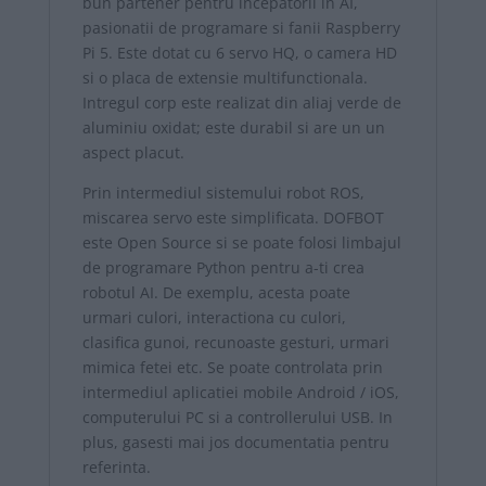
bun partener pentru incepatorii in AI,
pasionatii de programare si fanii Raspberry
Pi 5. Este dotat cu 6 servo HQ, o camera HD
si o placa de extensie multifunctionala.
Intregul corp este realizat din aliaj verde de
aluminiu oxidat; este durabil si are un un
aspect placut.
Prin intermediul sistemului robot ROS,
miscarea servo este simplificata. DOFBOT
este Open Source si se poate folosi limbajul
de programare Python pentru a-ti crea
robotul AI. De exemplu, acesta poate
urmari culori, interactiona cu culori,
clasifica gunoi, recunoaste gesturi, urmari
mimica fetei etc. Se poate controlata prin
intermediul aplicatiei mobile Android / iOS,
computerului PC si a controllerului USB. In
plus, gasesti mai jos documentatia pentru
referinta.