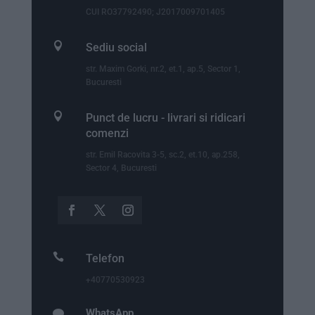
CUI RO37792490; J2017009701405

Sediu social
str. Maxim Gorki, nr.2, et.1, ap.5, Sector 1,
Bucuresti

Punct de lucru - livrari si ridicari
comenzi
str. Emil Racovita 3-5, sc.2, et.10, ap.258,
Sector 4, Bucuresti

Telefon
+40770530923
WhatsApp
