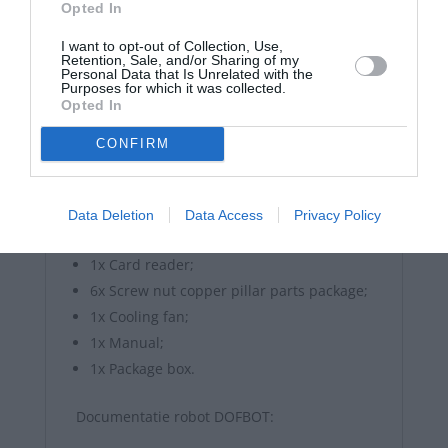
40PIN cable;
Opted In
1x Micro USB cable;
I want to opt-out of Collection, Use,
12x Black tie;
Retention, Sale, and/or Sharing of my
Personal Data that Is Unrelated with the
6x Suction cup;
Purposes for which it was collected.
Opted In
1x Screwdriver;
1x OLED display;
CONFIRM
1x 30W USB camera;
1x Camera connection cable;
1x Wireless network card;
Data Deletion
Data Access
Privacy Policy
1x Adapter cable;
1x Card reader;
6x Screw nut copper pillar parts package;
1x Cooling fan;
1x Manual;
1x Package box.
Documentatie robot DOFBOT: