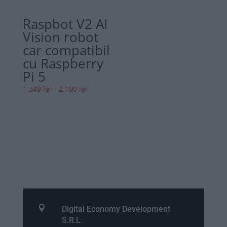
Raspbot V2 AI
Vision robot
car compatibil
cu Raspberry
Pi 5
Interval
1.349
lei
–
2.190
lei
de
prețuri:
1.349 lei
până
la
2.190 lei

Digital Economy Development
S.R.L.