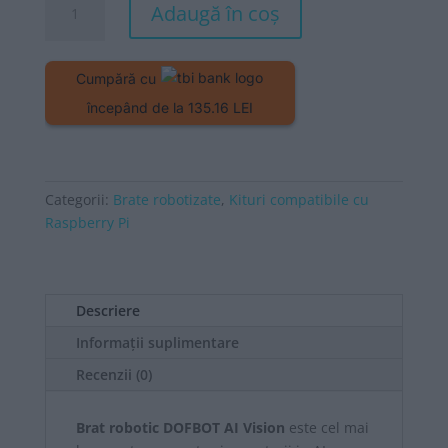
Adaugă în coș
Brat
robotic
DOFBOT
Cumpără cu
AI
începând de la 135.16 LEI
Vision
cu
Raspberry
Pi
Categorii:
Brate robotizate
,
Kituri compatibile cu
5
Raspberry Pi
4GB
Descriere
Informații suplimentare
Recenzii (0)
Brat robotic DOFBOT AI Vision
este cel mai