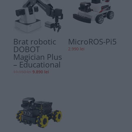
Brat robotic
MicroROS-Pi5
DOBOT
2.990
lei
Magician Plus
– Educational
Prețul
Prețul
11.150
lei
9.890
lei
inițial
curent
a
este:
fost:
9.890 lei.
11.150 lei.