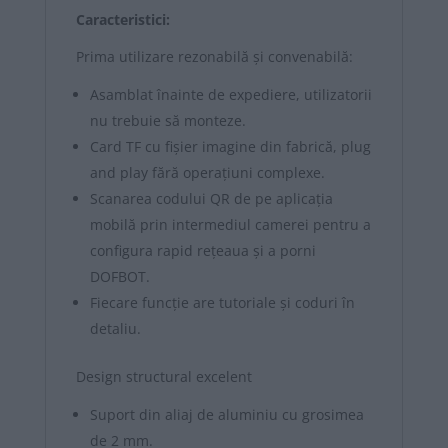
Caracteristici:
Prima utilizare rezonabilă și convenabilă:
Asamblat înainte de expediere, utilizatorii
nu trebuie să monteze.
Card TF cu fișier imagine din fabrică, plug
and play fără operațiuni complexe.
Scanarea codului QR de pe aplicația
mobilă prin intermediul camerei pentru a
configura rapid rețeaua și a porni
DOFBOT.
Fiecare funcție are tutoriale și coduri în
detaliu.
Design structural excelent
Suport din aliaj de aluminiu cu grosimea
de 2 mm.