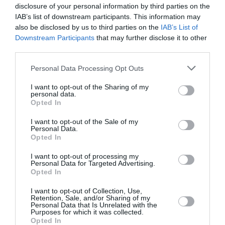
disclosure of your personal information by third parties on the
Procesul de asamblare al Roboduino V2
IAB’s list of downstream participants. This information may
este simplu și ușor de înțeles, iar toate
also be disclosed by us to third parties on the
IAB’s List of
cablajele utilizează interfață de conectare
Downstream Participants
that may further disclose it to other
anti-revers, ceea ce reduce efectiv șansa de
third parties.
eroare. Yahboom oferă videoclipuri de
Personal Data Processing Opt Outs
asamblare și pași clari, precum și toate
programele și codurile necesare.
I want to opt-out of the Sharing of my
personal data.
Curricula cu 11 lectii
Opted In
Pachetul contine:
I want to opt-out of the Sale of my
Personal Data.
Opted In
1x placa de baza Arduino UNO R3;
1x placa de expansiune;
I want to opt-out of processing my
Personal Data for Targeted Advertising.
1x carcasa metalica;
Opted In
1x batrie 7,4v 2000mAh;
1x pachet suruburi;
I want to opt-out of Collection, Use,
Retention, Sale, and/or Sharing of my
1x cablu 5pini;
Personal Data that Is Unrelated with the
Purposes for which it was collected.
4x roti mecanum;
Opted In