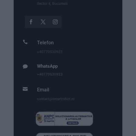
Sector 4, Bucuresti

Telefon
+40770530923
WhatsApp

+40770530923

Email
contact@smartrobot.ro