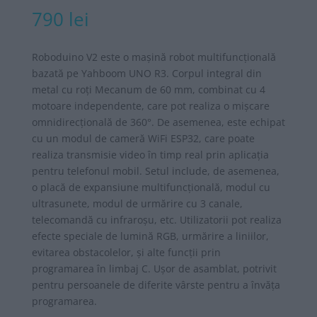
790
lei
Roboduino V2 este o mașină robot multifuncțională
bazată pe Yahboom UNO R3. Corpul integral din
metal cu roți Mecanum de 60 mm, combinat cu 4
motoare independente, care pot realiza o mișcare
omnidirecțională de 360°. De asemenea, este echipat
cu un modul de cameră WiFi ESP32, care poate
realiza transmisie video în timp real prin aplicația
pentru telefonul mobil. Setul include, de asemenea,
o placă de expansiune multifuncțională, modul cu
ultrasunete, modul de urmărire cu 3 canale,
telecomandă cu infraroșu, etc. Utilizatorii pot realiza
efecte speciale de lumină RGB, urmărire a liniilor,
evitarea obstacolelor, și alte funcții prin
programarea în limbaj C. Ușor de asamblat, potrivit
pentru persoanele de diferite vârste pentru a învăța
programarea.