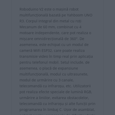
Roboduino V2 este o mașină robot
multifuncțională bazată pe Yahboom UNO
R3. Corpul integral din metal cu roți
Mecanum de 60 mm, combinat cu 4
motoare independente, care pot realiza o
mișcare omnidirecțională de 360°. De
asemenea, este echipat cu un modul de
cameră WiFi ESP32, care poate realiza
transmisie video în timp real prin aplicația
pentru telefonul mobil. Setul include, de
asemenea, o placă de expansiune
multifuncțională, modul cu ultrasunete,
modul de urmărire cu 3 canale,
telecomandă cu infraroșu, etc. Utilizatorii
pot realiza efecte speciale de lumină RGB,
urmărire a liniilor, evitarea obstacolelor,
telecomandă cu infraroșu și alte funcții prin
programarea în limbaj C. Ușor de asamblat,