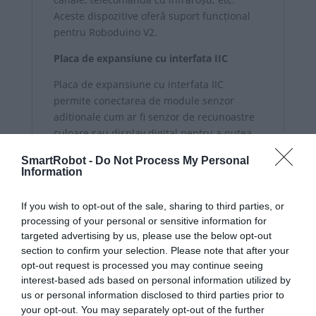
Aceste dispozitive oferă suport funcțional
pentru Roboduino V2.
Placa de expansiune cu interfata IIC
Placa de expansiune cu interfata IIC
permite conectarea de module senzor
aditionale cum ar fi senzor de recunoastre
culoare sau display digital pentru a putea
realiza mai multe experimente si aplicatii.
SmartRobot -
Do Not Process My Personal
Senzorii se achizitioneaza separat.
Information
Adoptă programarea în limbaj C
If you wish to opt-out of the sale, sharing to third parties, or
Compatibil cu platforma oficială de
processing of your personal or sensitive information for
programare IDE, acceptă programarea în
targeted advertising by us, please use the below opt-out
limbaj C și este potrivit pentru persoanele
section to confirm your selection. Please note that after your
opt-out request is processed you may continue seeing
de diferite vârste pentru a învăța
interest-based ads based on personal information utilized by
programarea.
us or personal information disclosed to third parties prior to
Ușor de asamblat și tutoriale detaliate
your opt-out. You may separately opt-out of the further