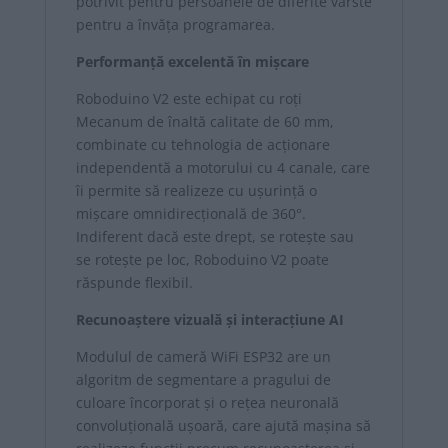
potrivit pentru persoanele de diferite vârste
pentru a învăța programarea.
Performanță excelentă în mișcare
Roboduino V2 este echipat cu roți
Mecanum de înaltă calitate de 60 mm,
combinate cu tehnologia de acționare
independentă a motorului cu 4 canale, care
îi permite să realizeze cu ușurință o
mișcare omnidirecțională de 360°.
Indiferent dacă este drept, se rotește sau
se rotește pe loc, Roboduino V2 poate
răspunde flexibil.
Recunoaștere vizuală și interacțiune AI
Modulul de cameră WiFi ESP32 are un
algoritm de segmentare a pragului de
culoare încorporat și o rețea neuronală
convoluțională ușoară, care ajută mașina să