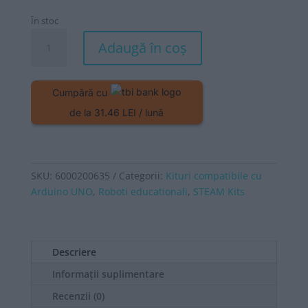
În stoc
Cantitate
Adaugă în coș
Roboduino
V2
smart
Cumpără cu
car
de la 31.46 LEI / lună
kit
cu
camera
WiFi
SKU:
6000200635
Categorii:
Kituri compatibile cu
Arduino UNO
,
Roboti educationali
,
STEAM Kits
Descriere
Informații suplimentare
Recenzii (0)