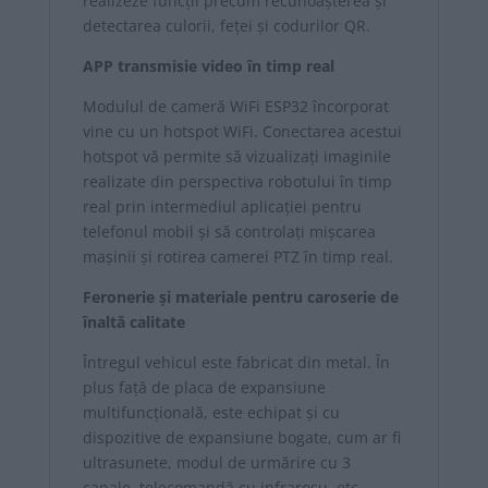
realizeze funcții precum recunoașterea și
detectarea culorii, feței și codurilor QR.
APP transmisie video în timp real
Modulul de cameră WiFi ESP32 încorporat
vine cu un hotspot WiFi. Conectarea acestui
hotspot vă permite să vizualizați imaginile
realizate din perspectiva robotului în timp
real prin intermediul aplicației pentru
telefonul mobil și să controlați mișcarea
mașinii și rotirea camerei PTZ în timp real.
Feronerie și materiale pentru caroserie de
înaltă calitate
Întregul vehicul este fabricat din metal. În
plus față de placa de expansiune
multifuncțională, este echipat și cu
dispozitive de expansiune bogate, cum ar fi
ultrasunete, modul de urmărire cu 3
canale, telecomandă cu infraroșu, etc.